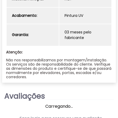
passará normalmente por elevadores, portas,
escadas e/ou corredores.
As cores do produto podem ter pequenas
Acabamento:
Pintura UV
variações na tonalidade dependendo do
monitor.
Imagens meramente ilustrativas.
03 meses pelo
Objetos de decoração e acessórios não
Garantia:
fabricante
inclusos.
Atenção:
Não nos responsabilizamos por montagem/instalação.
Os serviços são de responsabilidade do cliente. Verifique
as dimensões do produto e certifique-se de que passará
normalmente por elevadores, portas, escadas e/ou
corredores.
Avaliações
Carregando…