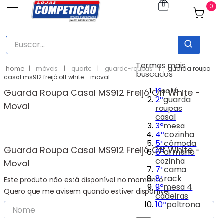
0
Buscar...
Termos mais
móveis
quarto
guarda-roupas
guarda roupa
buscados
casal ms912 freijó off white - moval
1
º
sofá
Guarda Roupa Casal MS912 Freijó Off White -
2
º
guarda
Moval
roupas
casal
3
º
mesa
4
º
cozinha
5
º
cômoda
Guarda Roupa Casal MS912 Freijó Off White -
6
º
armário
cozinha
Moval
7
º
cama
8
º
rack
Este produto não está disponível no momento
9
º
mesa 4
Quero que me avisem quando estiver disponível
cadeiras
10
º
poltrona