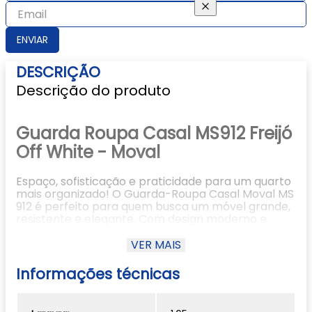
ENVIAR
DESCRIÇÃO
Descrição do produto
Guarda Roupa Casal MS912 Freijó
Off White - Moval
Espaço, sofisticação e praticidade para um quarto
mais organizado! O Guarda-Roupa Casal Moval MS
912 é perfeito para quem busca um móvel grande,
resistente e elegante. Com design moderno e
estrutura funcional, ele otimiza o espaço e garante
uma organização completa para suas roupas e
VER MAIS
acessórios.
Informações técnicas
Informações Técnicas