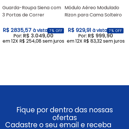
Módulo Modula
Guarda-Roupa Siena com
Módulo Aéreo Modulado
3 Portas de Correr
Rizon para Cama Solteiro
Cinamomo - Benetil Móveis
Cumaru e Fendi - Novo
F
Horizonte Móveis
R$ 2835,57
R$ 929,91
à vista
à vista
7
% OFF
7
% OFF
R$
3
.
049
,
00
R$
999
,
90
Por:
Por:
em
12
X
R$
254
,
08
sem juros
em
12
X
R$
83
,
32
sem juros
Fique por dentro das nossas
ofertas
Cadastre o seu email e receba