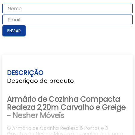
10
º
poltrona
ENVIAR
DESCRIÇÃO
Descrição do produto
Armário de Cozinha Compacta
Realeza 2,20m Carvalho e Greige
- Nesher Móveis
O Armário de Cozinha Realeza 6 Portas e 3
Gavetas da Nesher Móveis é a escolha ideal para