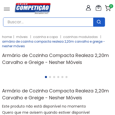
0
Buscar...
TERMOS MAIS BUSCADOS
móveis
cozinha e copa
cozinhas moduladas
1
º
sofá
armário de cozinha compacta realeza 2,20m carvalho e greige -
nesher móveis
2
º
guarda roupas casal
Armário de Cozinha Compacta Realeza 2,20m
3
º
mesa
Carvalho e Greige - Nesher Móveis
4
º
cozinha
5
º
cômoda
6
º
armário cozinha
Armário de Cozinha Compacta Realeza 2,20m
7
º
cama
Carvalho e Greige - Nesher Móveis
8
º
rack
Este produto não está disponível no momento
9
º
mesa 4 cadeiras
Quero que me avisem quando estiver disponível