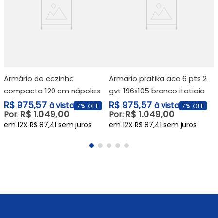
armário de coz
armário de cozinha
armario pratika aco 6 pts 2
compacta 120 cm nápoles
gvt 196x105 branco itatiaia
o
R
cinamomo off white
R$ 975,57
R$ 975,57
à vista
à vista
7
% OFF
7
% OFF
R$
1
.
049
,
00
R$
1
.
049
,
00
Por:
Por:
madeira - itatiaia
em
12
X
R$
87
,
41
sem juros
em
12
X
R$
87
,
41
sem juros