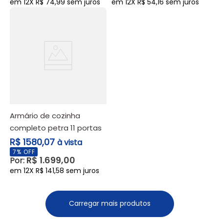
em
12
X
R$
74
,
99
sem juros
em
12
X
R$
54
,
16
sem juros
armário de cozinha
completo petra 11 portas
e 2 gavetas cinamomo
R$ 1580,07
à vista
off white - valdemóveis
7
% OFF
R$
1
.
699
,
00
Por:
em
12
X
R$
141
,
58
sem juros