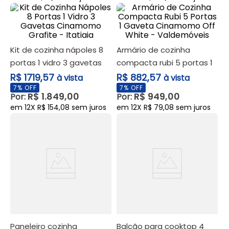
10
º
poltrona
kit de cozinha nápoles 8
armário de cozinha
portas 1 vidro 3 gavetas
compacta rubi 5 portas 1
cinamomo grafite -
gaveta cinamomo off
R$ 1719,57
R$ 882,57
à vista
à vista
itatiaia
white - valdemóveis
7
% OFF
7
% OFF
R$
1
.
849
,
00
R$
949
,
00
Por:
Por:
em
12
X
R$
154
,
08
sem juros
em
12
X
R$
79
,
08
sem juros
paneleiro cozinha
balcão para cooktop 4