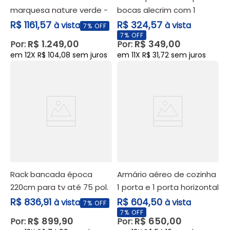
marquesa nature verde -
bocas alecrim com 1
nesher
gaveta e nicho - poliman
R$ 1161,57
R$ 324,57
à vista
à vista
7
% OFF
móveis
7
% OFF
R$
1
.
249
,
00
R$
349
,
00
Por:
Por:
em
12
X
R$
104
,
08
sem juros
em
11
X
R$
31
,
72
sem juros
rack bancada época
armário aéreo de cozinha
220cm para tv até 75 pol.
1 porta e 1 porta horizontal
off white cinamomo - hb
off white nápoles -
R$ 836,91
R$ 604,50
à vista
à vista
7
% OFF
móveis
itatiaia
7
% OFF
R$
899
,
90
R$
650
,
00
Por:
Por: