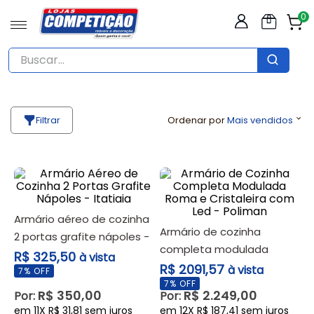
0
Buscar...
TERMOS MAIS BUSCADOS
1
º
sofá
Filtrar
Ordenar por
Mais vendidos
2
º
guarda roupas casal
3
º
mesa
4
º
cozinha
5
º
cômoda
armário aéreo de cozinha
armário de cozinha
6
º
armário cozinha
2 portas grafite nápoles -
completa modulada
itatiaia
R$ 325,50
7
º
cama
à vista
roma e cristaleira com led
R$ 2091,57
à vista
7
% OFF
8
º
rack
- poliman
7
% OFF
R$
350
,
00
R$
2
.
249
,
00
Por:
Por:
9
º
mesa 4 cadeiras
em
11
X
R$
31
,
81
sem juros
em
12
X
R$
187
,
41
sem juros