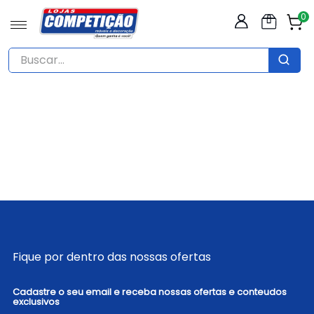
0
Buscar...
TERMOS MAIS BUSCADOS
1
º
sofá
2
º
guarda roupas casal
3
º
mesa
4
º
cozinha
5
º
cômoda
6
º
armário cozinha
Fique por dentro das nossas ofertas
7
º
rack
8
º
cama
Cadastre o seu email e receba nossas ofertas e conteudos
exclusivos
9
º
mesa 4 cadeiras