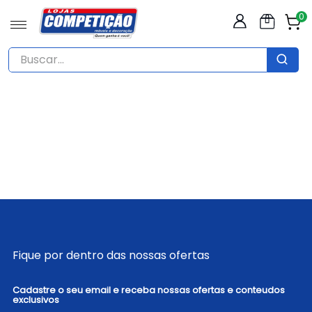
0
Buscar...
TERMOS MAIS BUSCADOS
1
º
sofá
2
º
guarda roupas casal
3
º
mesa
4
º
cozinha
5
º
cômoda
6
º
armário cozinha
Fique por dentro das nossas ofertas
7
º
rack
8
º
cama
Cadastre o seu email e receba nossas ofertas e conteudos
exclusivos
9
º
mesa 4 cadeiras